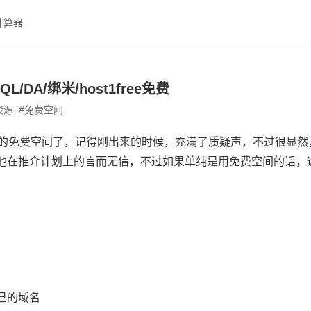
计算器
SQL/DA/绑米/host1free免费
资源
#
免费空间
比较靠谱的免费空间了，记得刚出来的时候，充满了质疑声，不过很显
他在推介计划上的言而无信，不过如果单纯是用免费空间的话，
己的域名