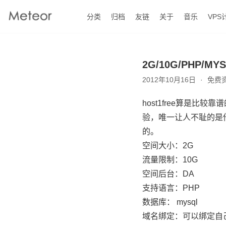
分类
归档
友链
关于
音乐
VPS
Meteor's
Blog
2G/10G/PHP/MY
2012年10月16日
免费
host1free算是
验，唯一让人不耻的是
的。
空间大小：2G
流量限制：10G
空间后台：DA
支持语言：PHP
数据库： mysql
域名绑定：可以绑定自