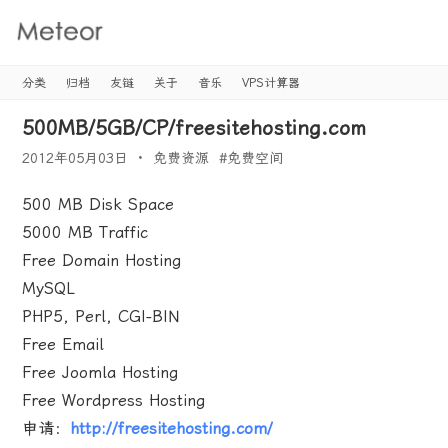
Meteor's
Blog
分类
归档
友链
关于
音乐
VPS计算器
500MB/5GB/CP/freesitehosting.com
2012年05月03日
免费资源
#
免费空间
500 MB Disk Space
5000 MB Traffic
Free Domain Hosting
MySQL
PHP5, Perl, CGI-BIN
Free Email
Free Joomla Hosting
Free Wordpress Hosting
申请：
http://freesitehosting.com/