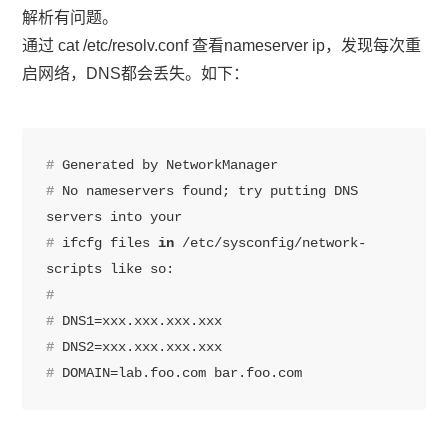
解析有问题。
通过 cat /etc/resolv.conf 查看nameserver ip，发现每次重
启网络，DNS都会丢失。如下：
#
 Generated by NetworkManager
#
 No nameservers found; try putting DNS 
servers into your
#
 ifcfg files 
in
 /etc/sysconfig/network-
scripts like so:
#
#
 DNS1=xxx.xxx.xxx.xxx
#
 DNS2=xxx.xxx.xxx.xxx
#
 DOMAIN=lab.foo.com bar.foo.com